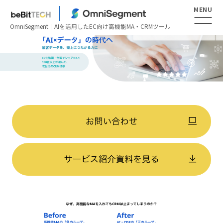
OmniSegment｜AIを活用したEC向け高機能MA・CRMツール