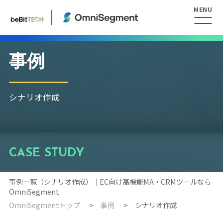
事例
シナリオ作成
CASE STUDY
事例一覧（シナリオ作成）｜EC向け高機能MA・CRMツールなら
OmniSegment
OmniSegmentトップ
事例
シナリオ作成