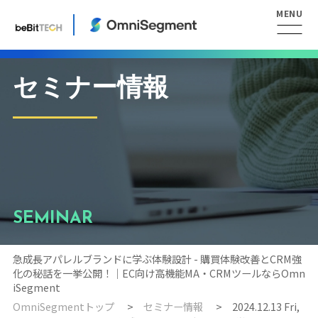
セミナー情報
SEMINAR
急成長アパレルブランドに学ぶ体験設計 - 購買体験改善とCRM強
化の秘話を一挙公開！｜EC向け高機能MA・CRMツールならOmn
iSegment
OmniSegmentトップ
セミナー情報
2024.12.13 Fri,