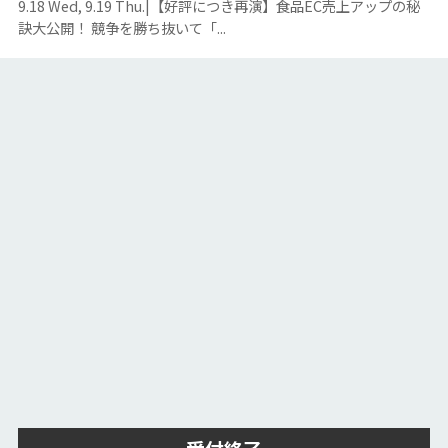
9.18 Wed, 9.19 Thu.|【好評につき再演】食品EC売上アップの秘
訣大公開！ 競争を勝ち抜いて「...