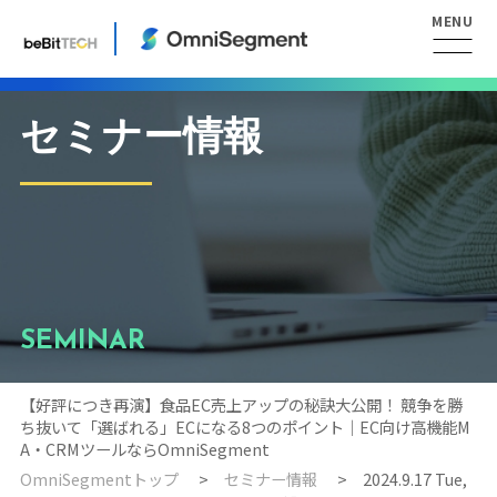
セミナー情報
SEMINAR
【好評につき再演】食品EC売上アップの秘訣大公開！ 競争を勝
ち抜いて「選ばれる」ECになる8つのポイント｜EC向け高機能M
A・CRMツールならOmniSegment
OmniSegmentトップ
セミナー情報
2024.9.17 Tue,