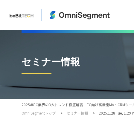
セミナー情報
2025年EC業界の3大トレンド徹底解説｜EC向け高機能MA・CRMツールな
OmniSegmentトップ
セミナー情報
2025.1.28 Tue, 1