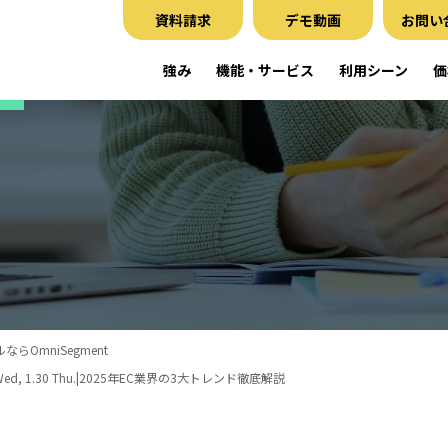
資料請求
デモ動画
お問い
強み
機能・サービス
利用シーン
価
らOmniSegment
.29 Wed, 1.30 Thu.|2025年EC業界の3大トレンド徹底解説