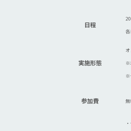
2
日程
各
オ
実施形態
※
※
参加費
無
・