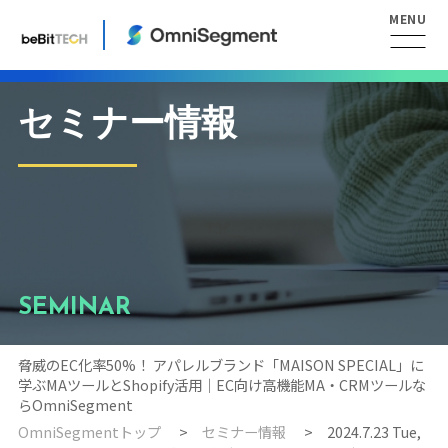
セミナー情報
SEMINAR
脅威のEC化率50%！ アパレルブランド「MAISON SPECIAL」に
学ぶMAツールとShopify活用｜EC向け高機能MA・CRMツールな
らOmniSegment
OmniSegmentトップ
セミナー情報
2024.7.23 Tue,