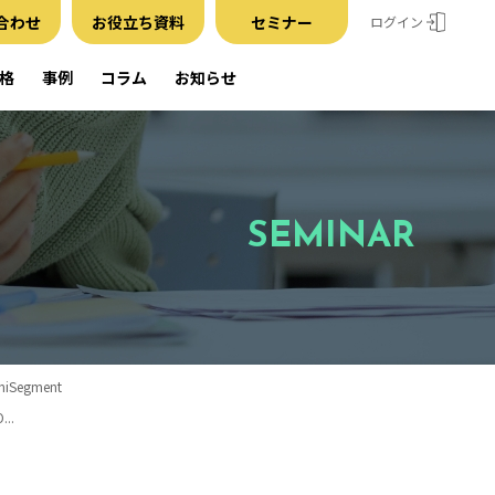
合わせ
お役立ち資料
セミナー
ログイン
格
事例
コラム
お知らせ
SEMINAR
egment
..