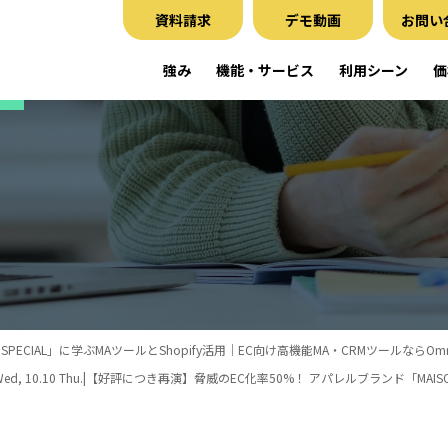
資料請求
デモ動画
お問い
強み
機能・サービス
利用シーン
価
ECIAL」に学ぶMAツールとShopify活用｜EC向け高機能MA・CRMツールならOmniS
10.9 Wed, 10.10 Thu.|【好評につき再演】脅威のEC化率50%！ アパレルブランド「MAISO.