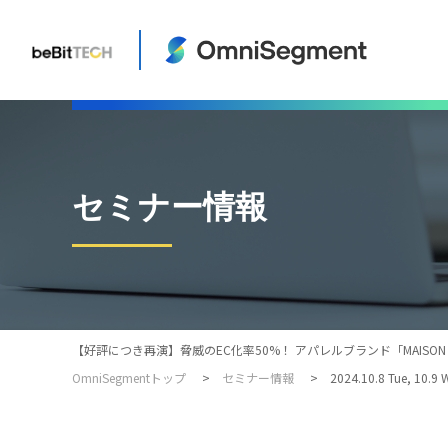
セミナー情報
【好評につき再演】脅威のEC化率50%！ アパレルブランド「MAISON SP
OmniSegmentトップ
セミナー情報
2024.10.8 Tue, 